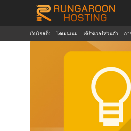
Skip
to
content
เว็บโฮสติ้ง
โดเมนเนม
เซิร์ฟเวอร์ส่วนตัว
กา
Se
for